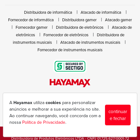
Distribuidora de informática
Atacado de informática
Fornecedor de informática
Distribuidora gamer
Atacado gamer
Fornecedor gamer
Distribuidora de eletrônicos
Atacado de
eletrônicos
Fornecedor de eletrônicos
Distribuidora de
instrumentos musicais
Atacado de instrumentos musicais
Fornecedor de instrumentos musicais
Rua João Marques de Nóbrega, 300 - Gleba Ibiporã
(43) 3377-6600
A
Hayamax
utiliza
cookies
para personalizar
hayamax@hayamax.com.br
anúncios e melhorar a sua experiência no site.
continuar
Segunda à sexta das 8:00 às 18:00
Ao continuar navegando, você concorda com a
e fechar
nossa
Política de Privacidade
.
Copyright © 1988-2026 - Todos os direitos reservados - Hayamax
Distribuidora de Produtos Eletrônicos LTDA - CNPJ 01.725.627/0001-72