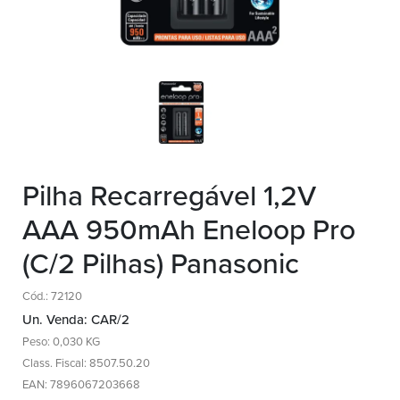
Pilha Recarregável 1,2V
AAA 950mAh Eneloop Pro
(C/2 Pilhas) Panasonic
Cód.: 72120
Un. Venda: CAR/2
Peso: 0,030 KG
Class. Fiscal: 8507.50.20
EAN: 7896067203668